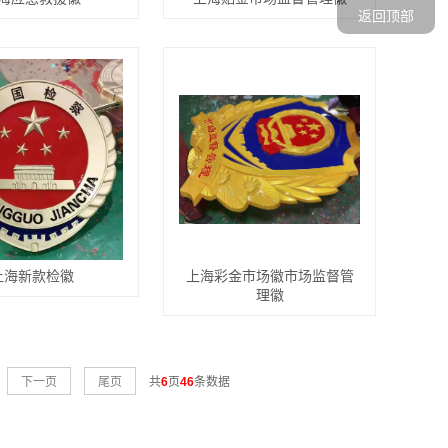
返回顶部
上海新款检徽
上海彩金市场徽市场监督管
理徽
下一页
尾页
共
6
页
46
条数据